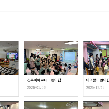
진주피에르테어린이집
아이뜰어린이
2026/01/06
2025/12/15