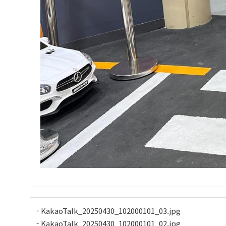
- KakaoTalk_20250430_102000101_03.jpg
- KakaoTalk_20250430_102000101_02.jpg