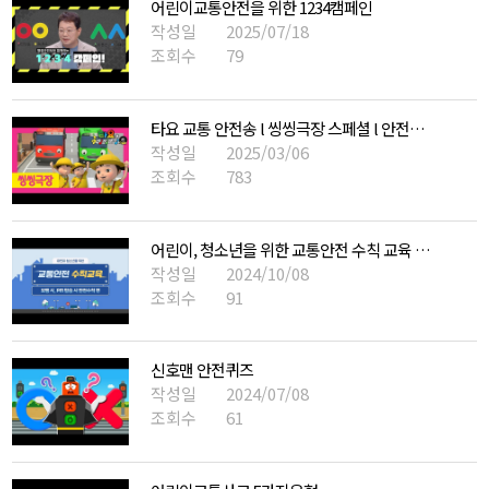
어린이교통안전을 위한 1234캠페인
작성일
2025/07/18
조회수
79
타요 교통 안전송 l 씽씽극장 스페셜 l 안전하게 건너요 l 신호등 교육 l 안전교육송 l 어린이 안전교육 l 꼬마버스 타요
작성일
2025/03/06
조회수
783
어린이, 청소년을 위한 교통안전 수칙 교육 영상 (보행 및 PM 탑승 시 안전수칙 편)
작성일
2024/10/08
조회수
91
신호맨 안전퀴즈
작성일
2024/07/08
조회수
61