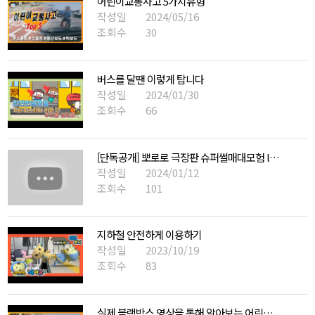
어린이교통사고 5가지유형
작성일
2024/05/16
조회수
30
버스를 달땐 이렇게 탑니다
작성일
2024/01/30
조회수
66
[단독공개] 뽀로로 극장판 슈퍼썰매대모험 l 뽀로로 영화 l 극장판 l 어린이 영화 l OCON
작성일
2024/01/12
조회수
101
지하철 안전하게 이용하기
작성일
2023/10/19
조회수
83
실제 블랙박스 영상을 통해 알아보는 어린이 교통사고 5가지 유형