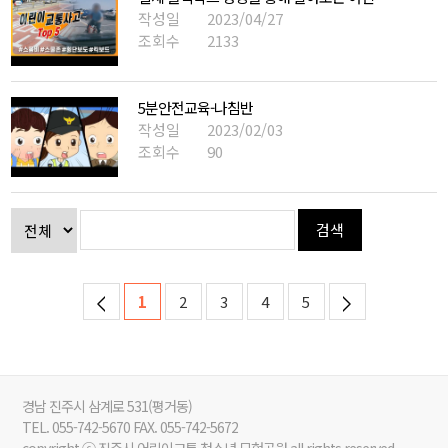
작성일
2023/04/27
조회수
2133
5분안전교육-나침반
작성일
2023/02/03
조회수
90
검색
1
2
3
4
5
경남 진주시 삼계로 531(평거동)
TEL. 055-742-5670 FAX. 055-742-5672
copyright ⓒ 진주시 어린이교통 청소년 모험공원 all rights reserved.